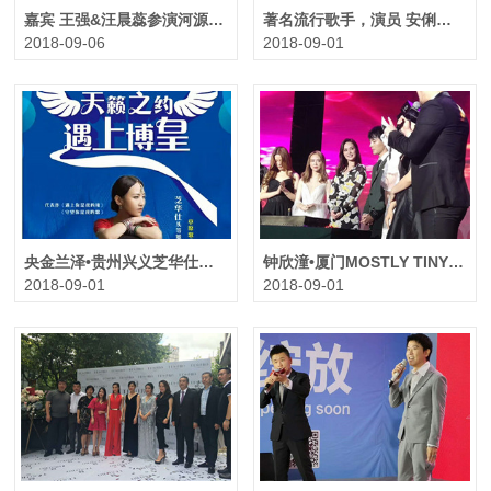
嘉宾 王强&汪晨蕊参演河源“不忘初心，携手同行” 和平慰问演出圆满结束
著名流行歌手，演员 安俐娜 出席成都西婵医美首发品鉴会活动
2018-09-06
2018-09-01
央金兰泽•贵州兴义芝华仕新品发布会圆满收工
钟欣潼•厦门MOSTLY TINY 2周年庆典暨（TiDe）浪潮之夜
2018-09-01
2018-09-01