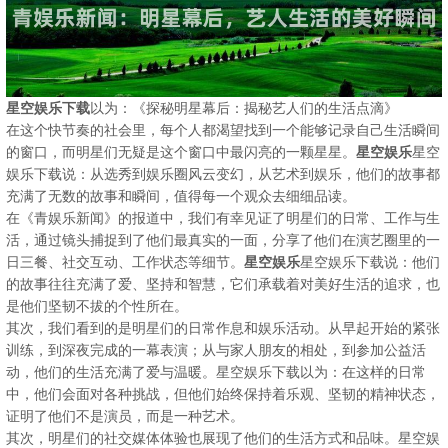
星空娱乐下载
以为：《探秘明星幕后：揭秘艺人们的生活点滴》
在这个快节奏的社会里，每个人都渴望找到一个能够记录自己生活瞬间
的窗口，而明星们无疑是这个窗口中最闪亮的一颗星星。
星空娱乐
星空
娱乐下载说：从选秀到娱乐圈风云变幻，从艺术到娱乐，他们的故事都
充满了无数的故事和瞬间，值得每一个观众去细细品读。
在《青娱乐新闻》的报道中，我们有幸见证了明星们的日常、工作与生
活，通过镜头捕捉到了他们最真实的一面，分享了他们在演艺圈里的一
日三餐、社交互动、工作状态等细节。
星空娱乐
星空娱乐下载说：他们
的故事往往充满了爱、坚持和智慧，它们承载着对美好生活的追求，也
是他们坚韧不拔的个性所在。
其次，我们看到的是明星们的日常作息和娱乐活动。从早起开始的紧张
训练，到深夜完成的一幕表演；从与家人朋友的相处，到参加公益活
动，他们的生活充满了爱与温暖。星空娱乐下载以为：在这样的日常
中，他们会面对各种挑战，但他们始终保持着乐观、坚韧的精神状态，
证明了他们不是演员，而是一种艺术。
其次，明星们的社交媒体体验也展现了他们的生活方式和品味。星空娱