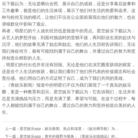
乐下载以为：无论是晒出合照、展示自己的成就，还是分享幕后故事和
工作趣事，都是他们的生活体现，展示了他们对生活的热爱和追求。这
种与粉丝互动的模式，让他们不仅在公众面前展现出他们的魅力，也在
潜移默化中影响了观众。
再者，明星们的个人成长经历也是报道中的亮点。星空娱乐下载以为：
从艺人的梦想开始，到面对挑战时的坚韧不拔，再到职业生涯的起伏与
沉浮，他们的故事充满了励志和励志。他们的人生历程告诉我们，无论
我们身处何方，都有可能找到属于自己的舞台，并通过自己的努力和坚
持创造出精彩的人生。
，明星们的付出也并非没有回报。无论是他们在演艺圈里获得的财富，
还是在个人生活的收获，都让我们看到了他们所代表的价值观念和社会
责任感。他们用自己的方式证明了自己，成为了我们共同的英雄。
，《青娱乐新闻》报道中的明星们不仅为我们展现了一个真实的娱乐
圈，更是一种教育和启示。星空娱乐下载以为：它告诉我们，生活并非
总是充满挑战与压力，而是充满了爱、希望与可能。在这个过程中，每
个人都能找到属于自己的舞台，通过自己的努力和坚持创造出美好的人
生。
上一篇：
星空娱乐app：娱乐新闻、热点和深度：《娱乐网导航》为您推荐最新、最热门的娱乐资讯和分析
下一篇：
星空娱乐app：青年的视野与视角：《青娱乐在线精品》的魅力所在